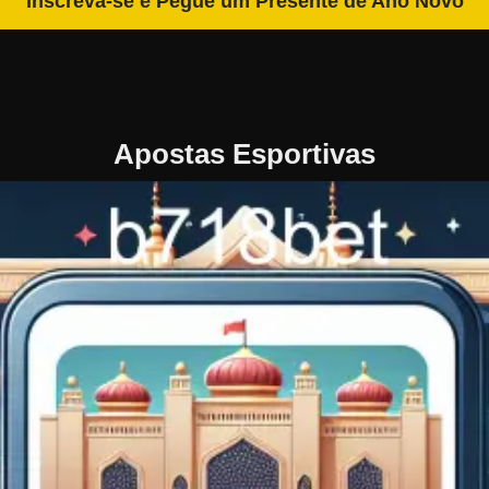
Inscreva-se e Pegue um Presente de Ano Novo
Apostas Esportivas