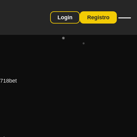
❄
Login
Registro
❄
❄
❄
❄
❄
b718bet