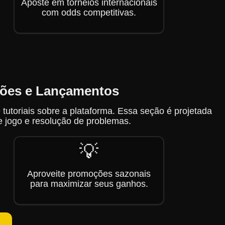
Aposte em torneios internacionais
com odds competitivas.
ções e Lançamentos
utoriais sobre a plataforma. Essa seção é projetada
e jogo e resolução de problemas.
💡
Aproveite promoções sazonais
para maximizar seus ganhos.