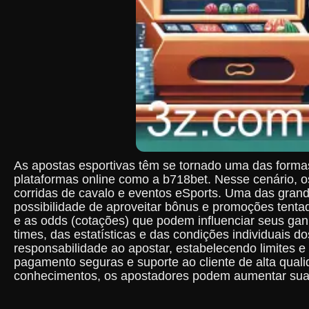
As apostas esportivas têm se tornado uma das formas
plataformas online como a b718bet. Nesse cenário, o
corridas de cavalo e eventos eSports. Uma das gran
possibilidade de aproveitar bônus e promoções tenta
e as odds (cotações) que podem influenciar seus ga
times, das estatísticas e das condições individuais d
responsabilidade ao apostar, estabelecendo limites e
pagamento seguras e suporte ao cliente de alta qual
conhecimentos, os apostadores podem aumentar suas 