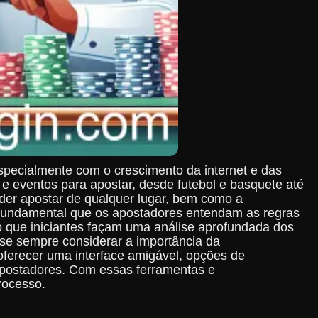
specialmente com o crescimento da internet e das
e eventos para apostar, desde futebol e basquete até
der apostar de qualquer lugar, bem como a
é fundamental que os apostadores entendam as regras
o que iniciantes façam uma análise aprofundada dos
e-se sempre considerar a importância da
 oferecer uma interface amigável, opções de
 apostadores. Com essas ferramentas e
rocesso.